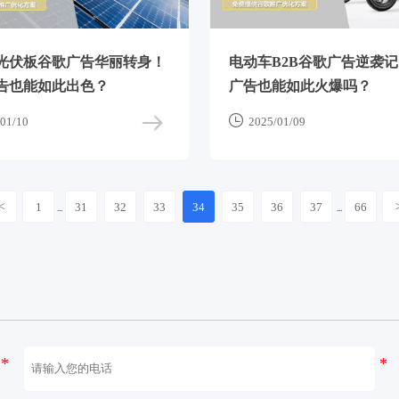
光伏板谷歌广告华丽转身！
电动车B2B谷歌广告逆袭
告也能如此出色？
广告也能如此火爆吗？

01/10
2025/01/09
<
1
31
32
33
34
35
36
37
66
...
...