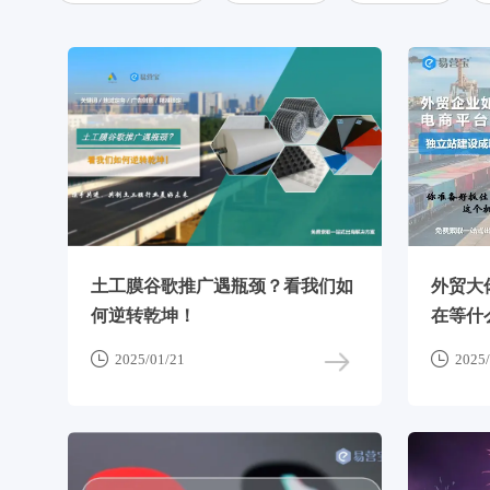
土工膜谷歌推广遇瓶颈？看我们如
外贸大
何逆转乾坤！
在等什


2025/01/21
2025/