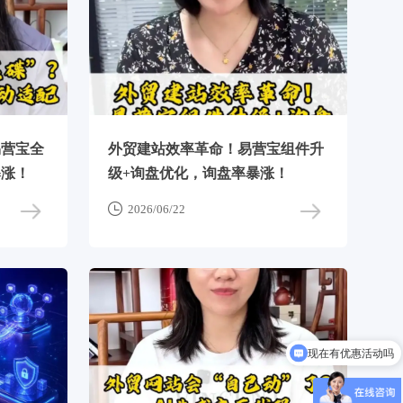
易营宝全
外贸建站效率革命！易营宝组件升
暴涨！
级+询盘优化，询盘率暴涨！

2026/06/22
现在有优惠活动吗
可以介绍下你们的产品么