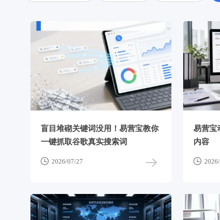
盲目堆砌关键词没用！易营宝教你
易营宝
一键抓取谷歌真实搜索词
内容


2026/07/27
2026/