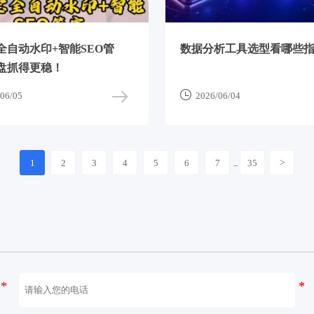
全自动水印+智能SEO管
数据分析工具选型看哪些
盘抓得更稳！

06/05
2026/06/04
1
2
3
4
5
6
7
35
>
...