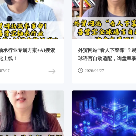
轴承行业专属方案+AI搜索
外贸网站“看人下菜碟”？
化上线！
球语言自动适配，询盘率

07/07
2026/06/27