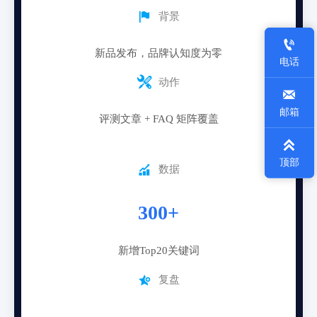

背景

新品发布，品牌认知度为零
电话

动作

邮箱
评测文章 + FAQ 矩阵覆盖

顶部

数据
300+
新增Top20关键词

复盘