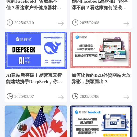
你的Facebook广告效果不
你的Facebook品牌推广还停
佳？看这家户外健身器材企
滞不前？看这家如何逆袭成
业如何翻倍转化！
功？


2025/02/10
2025/02/08
AI建站新突破！易营宝云智
如何让你的B2B外贸网站大放
能建站携手DeepSeek，你的
异彩，脱颖而出？
外贸网站准备好了吗？


2025/02/07
2025/02/06