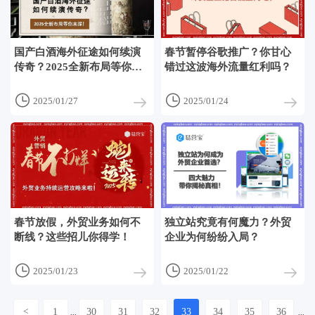
国产白酒海外征途如何续演
春节暂停谷歌推广？你甘心
传奇？2025全新布局等你来
错过这波海外流量红利吗？
探！


2025/01/27
2025/01/24
春节放假，外贸业务如何不
独立站究竟有何魔力？外贸
断线？这些招儿你得学！
企业为何纷纷入局？


2025/01/23
2025/01/22
<
1
30
31
32
33
34
35
36
...
...