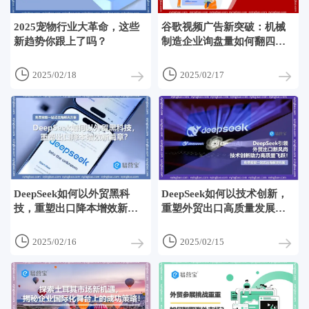
2025宠物行业大革命，这些
谷歌视频广告新突破：机械
新趋势你跟上了吗？
制造企业询盘量如何翻四
番？


2025/02/18
2025/02/17
DeepSeek如何以外贸黑科
DeepSeek如何以技术创新，
技，重塑出口降本增效新篇
重塑外贸出口高质量发展之
章？
路？


2025/02/16
2025/02/15