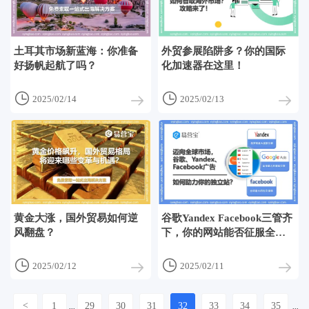
土耳其市场新蓝海：你准备
外贸参展陷阱多？你的国际
好扬帆起航了吗？
化加速器在这里！


2025/02/14
2025/02/13
黄金大涨，国外贸易如何逆
谷歌Yandex Facebook三管齐
风翻盘？
下，你的网站能否征服全球
市场？


2025/02/12
2025/02/11
<
1
29
30
31
32
33
34
35
...
...