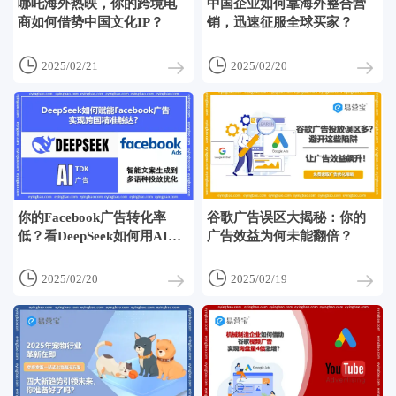
哪吒海外热映，你的跨境电
中国企业如何靠海外整合营
商如何借势中国文化IP？
销，迅速征服全球买家？


2025/02/21
2025/02/20
你的Facebook广告转化率
谷歌广告误区大揭秘：你的
低？看DeepSeek如何用AI破
广告效益为何未能翻倍？
解跨国营销困局！


2025/02/20
2025/02/19