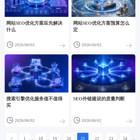
网站SEO优化方案应先解决
网站SEO优化方案预算怎么
什么
定


2026/06/03
2026/06/02
搜索引擎优化服务值不值得
SEO外链建设的质量判断
买


2026/06/02
2026/06/02
<
1
18
19
20
21
22
23
24
...
...