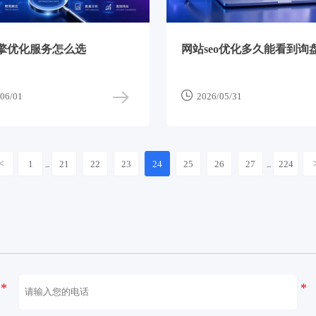
擎优化服务怎么选
网站seo优化多久能看到询

06/01
2026/05/31
<
1
21
22
23
24
25
26
27
224
...
...