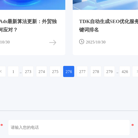
le Ads最新算法更新：外贸独
TDK自动生成SEO优化服
何应对？
键词排名

10/30
2025/10/30
<
1
273
274
275
276
277
278
279
426
...
...