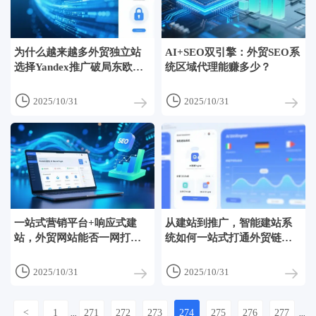
为什么越来越多外贸独立站
AI+SEO双引擎：外贸SEO系
选择Yandex推广破局东欧市
统区域代理能赚多少？
场？


2025/10/31
2025/10/31
一站式营销平台+响应式建
从建站到推广，智能建站系
站，外贸网站能否一网打
统如何一站式打通外贸链
尽？
路？


2025/10/31
2025/10/31
<
1
271
272
273
274
275
276
277
...
...