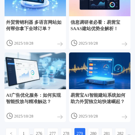
外贸营销利器 多语言网站如
信息调研者必看：易营宝
何帮你拿下全球订单？
SAAS建站优势全解析！


2025/10/28
2025/10/28
AI广告优化服务：如何实现
易营宝AI智能建站系统如何
智能投放与精准触达？
助力外贸独立站快速崛起？


2025/10/28
2025/10/28
<
1
276
277
278
279
280
281
282
...
...