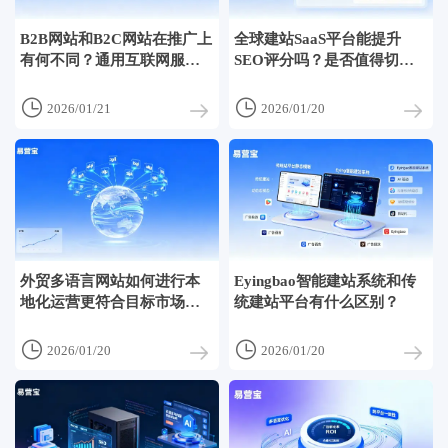
B2B网站和B2C网站在推广上
全球建站SaaS平台能提升
有何不同？通用互联网服务
SEO评分吗？是否值得切
行业渠道投放方案对比
换？


2026/01/21
2026/01/20
外贸多语言网站如何进行本
Eyingbao智能建站系统和传
地化运营更符合目标市场习
统建站平台有什么区别？
惯


2026/01/20
2026/01/20