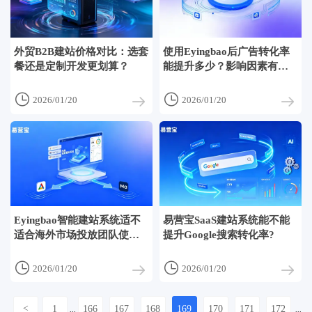
外贸B2B建站价格对比：选套
使用Eyingbao后广告转化率
餐还是定制开发更划算？
能提升多少？影响因素有哪
些？


2026/01/20
2026/01/20
Eyingbao智能建站系统适不
易营宝SaaS建站系统能不能
适合海外市场投放团队使
提升Google搜索转化率?
用？


2026/01/20
2026/01/20
<
1
166
167
168
169
170
171
172
...
...