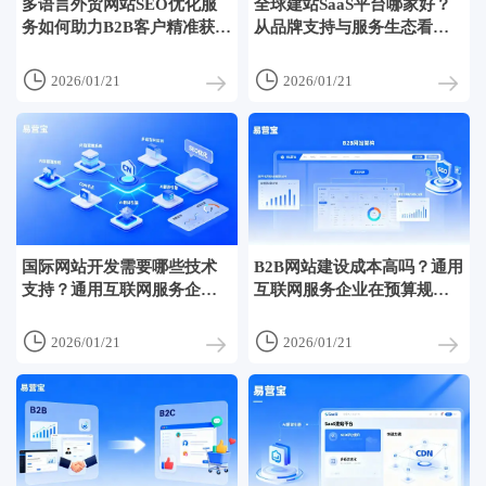
多语言外贸网站SEO优化服
全球建站SaaS平台哪家好？
务如何助力B2B客户精准获取
从品牌支持与服务生态看差
海外询盘
异


2026/01/21
2026/01/21
国际网站开发需要哪些技术
B2B网站建设成本高吗？通用
支持？通用互联网服务企业
互联网服务企业在预算规划
如何搭建多语言架构
上要不要外包开发


2026/01/21
2026/01/21