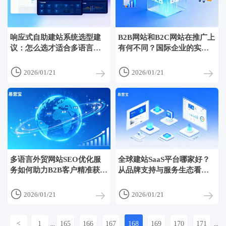
响应式自助建站系统选型建
B2B网站和B2C网站在推广上
议：怎么选才适合多语言广
有何不同？国际企业的实战
告投放？
经验分享


2026/01/21
2026/01/21
多语言外贸网站SEO优化服
全球建站SaaS平台哪家好？
务如何助力B2B客户精准获取
从品牌支持与服务生态看差
海外询盘
异


2026/01/21
2026/01/21
<
1
165
166
167
168
169
170
171
...
...