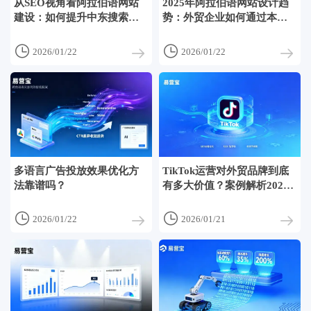
从SEO视角看阿拉伯语网站
2025年阿拉伯语网站设计趋
建设：如何提升中东搜索引
势：外贸企业如何通过本地
擎可见度？
化赢得中东市场？


2026/01/22
2026/01/22
多语言广告投放效果优化方
TikTok运营对外贸品牌到底
法靠谱吗？
有多大价值？案例解析2024
年短视频获客新趋势


2026/01/22
2026/01/21