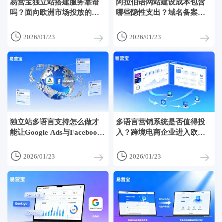
易营宝独立站搭建服务靠谱
阿拉伯语网站建设成本包含
吗？面向欧洲市场投放的企
哪些隐性支出？域名备案与
业如何判断适配度
支付接口的特殊要求


2026/01/23
2026/01/23
独立站多语言支持怎么做才
多语言营销系统是否值得投
能让Google Ads与Facebook
入？跨境电商企业进入欧洲
广告保持一致性
市场的成本效益分析


2026/01/23
2026/01/23