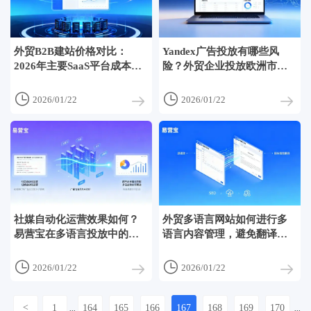
外贸B2B建站价格对比：
Yandex广告投放有哪些风
2026年主要SaaS平台成本差
险？外贸企业投放欧洲市场
异大吗？
前必看


2026/01/22
2026/01/22
社媒自动化运营效果如何？
外贸多语言网站如何进行多
易营宝在多语言投放中的表
语言内容管理，避免翻译错
现
位与更新延迟


2026/01/22
2026/01/22
<
1
164
165
166
167
168
169
170
...
...