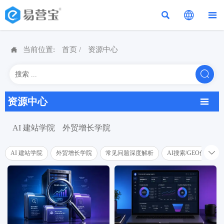




当前位置:
首页
/
资源中心

资源中心

AI 建站学院
外贸增长学院

AI 建站学院
外贸增长学院
常见问题深度解析
AI搜索/GEO优化学院