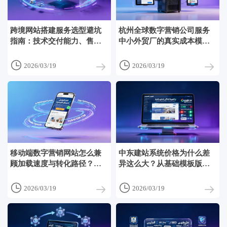
跨境网站搭建服务选型避坑
杭州全球数字营销公司服务
指南：技术交付能力、售后
中小外贸厂的真实成本模
响应周期与B2B客户案例验证
型：10万预算能覆盖哪些模
缺一不可
块？哪些必须自建？


2026/03/19
2026/03/19
移动端数字营销网站怎么兼
中东建站系统价格为什么差
顾加载速度与转化路径？
异这么大？从基础模板版到
2026年中东市场实测LCP低
定制开发版，5档配置对应的
于1.2秒的3种架构方案
实际交付范围说明


2026/03/19
2026/03/19