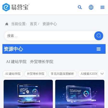




当前位置:
首页
/
资源中心

资源中心

AI 建站学院
外贸增长学院

AI 建站学院
外贸增长学院
常见问题深度解析
AI搜索/GEO优化学院