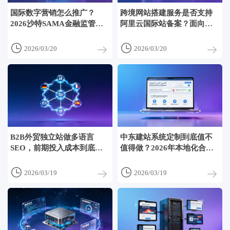
国际数字营销怎么推广？
跨境网站搭建服务是否支持
2026沙特SAMA金融监管新
阿里云国际站备案？面向中
规下，B2B金融服务网站的合
东客户的.cn域名合规使用边
规内容框架
界说明


2026/03/20
2026/03/20
B2B外贸独立站做多语言
中东建站系统定制到底值不
SEO，前期投入成本到底高
值得做？2026年本地化合
不高？
规、多语言SEO和支付集成
三大成本拆解


2026/03/19
2026/03/19