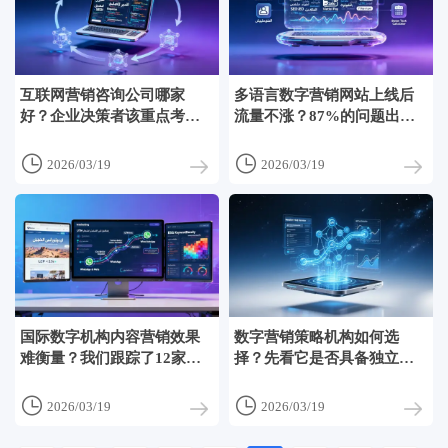
互联网营销咨询公司哪家
多语言数字营销网站上线后
好？企业决策者该重点考察
流量不涨？87%的问题出在
其行业垂直经验、数据闭环
语义本地化缺失而非文字翻
能力和本地化运营团队配置
译


2026/03/19
2026/03/19
国际数字机构内容营销效果
数字营销策略机构如何选
难衡量？我们跟踪了12家出
择？先看它是否具备独立广
海企业的6个月数据，发现3
告账户管理权、第三方数据
个关键归因盲点
接入能力和AB测试执行流程


2026/03/19
2026/03/19