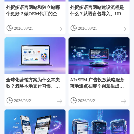
外贸多语言网站和独立站哪
外贸多语言网站建设流程是
个更好？做OEM代工的企业
什么？从语言包导入、URL
更适合轻量级多语言页，而
结构规划到本地化SEO关键
非重投入独立站
词映射的完整时间轴


2026/03/21
2026/03/21
全球化营销方案为什么常失
AI+SEM 广告投放策略服务
败？忽略本地支付习惯、物
落地难点在哪？创意生成、
流时效承诺、退货政策差异
出价反馈延迟、跨账户协同
的3个典型案例
三大断点分析


2026/03/21
2026/03/21