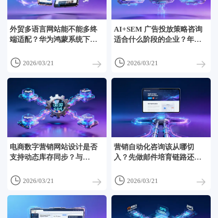
外贸多语言网站能不能多终
AI+SEM 广告投放策略咨询
端适配？华为鸿蒙系统下多
适合什么阶段的企业？年出
语言字体渲染兼容性实测结
口额500万以下团队慎用的3
果
个前提条件


2026/03/21
2026/03/21
电商数字营销网站设计是否
营销自动化咨询该从哪切
支持动态库存同步？与
入？先做邮件培育链路还是
Shopify、Magento、Shopee
先打通CRM-ERP数据管道？
后台的API对接深度对比


2026/03/21
2026/03/21