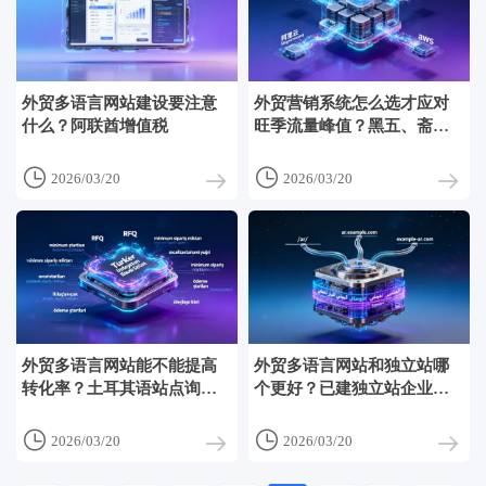
外贸多语言网站建设要注意
外贸营销系统怎么选才应对
什么？阿联酋增值税
旺季流量峰值？黑五、斋
月、春节前30天的服务器弹
性扩容SLA标准


2026/03/20
2026/03/20
外贸多语言网站能不能提高
外贸多语言网站和独立站哪
转化率？土耳其语站点询盘
个更好？已建独立站企业用
中带‘RFQ’关键词比例高出英
子目录法拓展语言版本的迁
语版37%的归因分析
移成本测算


2026/03/20
2026/03/20