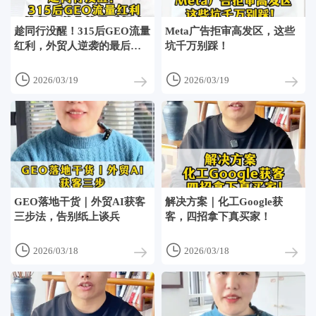
趁同行没醒！315后GEO流量
Meta广告拒审高发区，这些
红利，外贸人逆袭的最后机
坑千万别踩！
会


2026/03/19
2026/03/19
GEO落地干货｜外贸AI获客
解决方案｜化工Google获
三步法，告别纸上谈兵
客，四招拿下真买家！


2026/03/18
2026/03/18