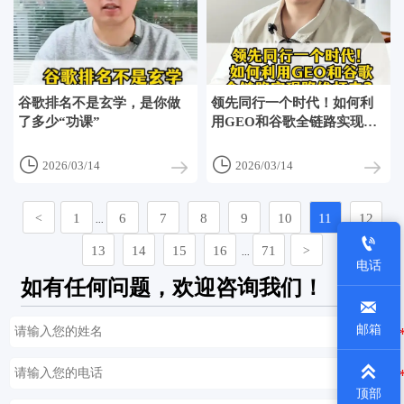
谷歌排名不是玄学，是你做
领先同行一个时代！如何利
了多少“功课”
用GEO和谷歌全链路实现降
维打击？


2026/03/14
2026/03/14
1
6
7
8
9
10
11
12
<
...

13
14
15
16
71
>
...
电话
如有任何问题，欢迎咨询我们！

邮箱

顶部