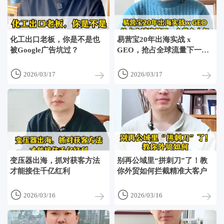
化工出口老板，你是不是也
易营宝20年出海实战 x
被Google广告坑过？
GEO，抢占全球流量下一个
黄金十年


2026/03/17
2026/03/17
变压器出海，抓对获客方法
别再公域里“拼刺刀”了！教
才能接住千亿红利
你外贸如何拦截精准大客户


2026/03/16
2026/03/16