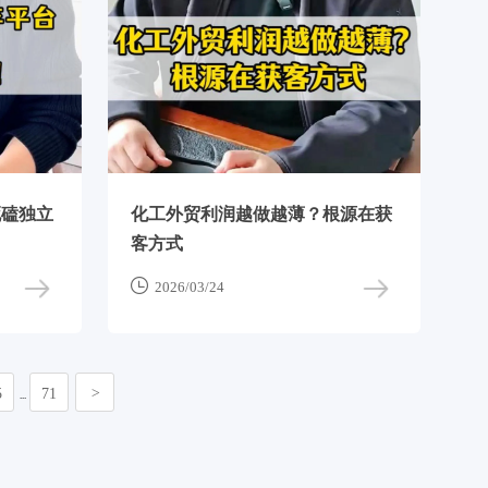
死磕独立
化工外贸利润越做越薄？根源在获
客方式

2026/03/24
5
71
>
...