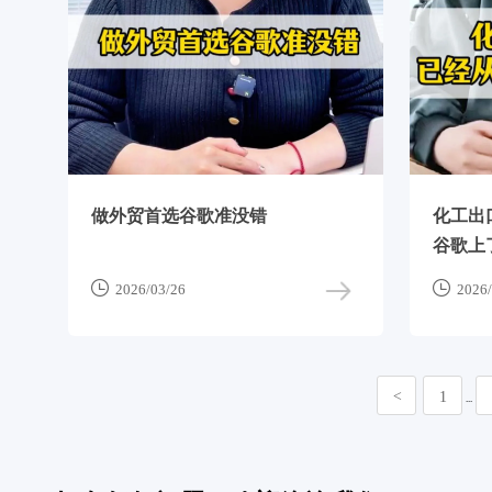
做外贸首选谷歌准没错
化工出
谷歌上


2026/03/26
2026/
1
<
...