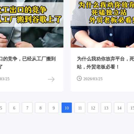
口的竞争，已经从工厂搬到
为什么我劝你放弃平台，
了
站，外贸老板必看！

03/25
2026/03/25
5
6
7
8
9
10
11
12
13
14
1