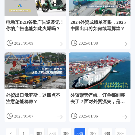
电动车B2B谷歌广告逆袭记！
2024外贸成绩单亮眼，2025
你的广告也能如此火爆吗？
中国出口将如何续写辉煌？


2025/01/09
2025/01/08
外贸出口俄罗斯，这四点不
外贸形势严峻，订单都到哪
注意怎能稳赚？
去了？面对外贸流失，是困
难也是机遇


2025/01/07
2025/01/06
<
1
383
384
385
386
387
388
389
...
...