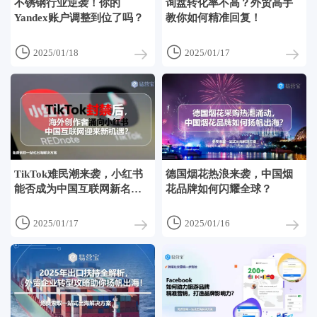
不锈钢行业逆袭！你的
询盘转化率不高？外贸高手
Yandex账户调整到位了吗？
教你如何精准回复！


2025/01/18
2025/01/17
TikTok难民潮来袭，小红书
德国烟花热浪来袭，中国烟
能否成为中国互联网新名
花品牌如何闪耀全球？
片？


2025/01/17
2025/01/16