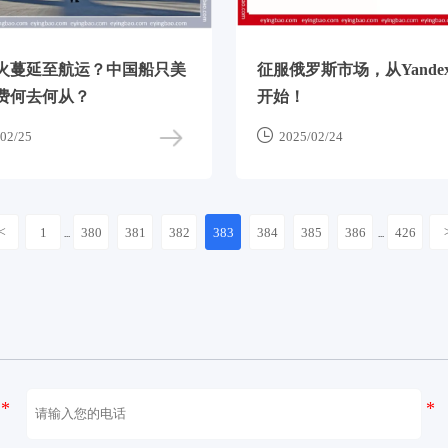
火蔓延至航运？中国船只美
征服俄罗斯市场，从Yandex
费何去何从？
开始！

02/25
2025/02/24
<
1
380
381
382
383
384
385
386
426
...
...