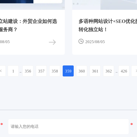
立站建设：外贸企业如何选
多语种网站设计+SEO优化
服务商？
转化独立站！

08/05
2025/08/05
<
1
356
357
358
359
360
361
362
426
...
...