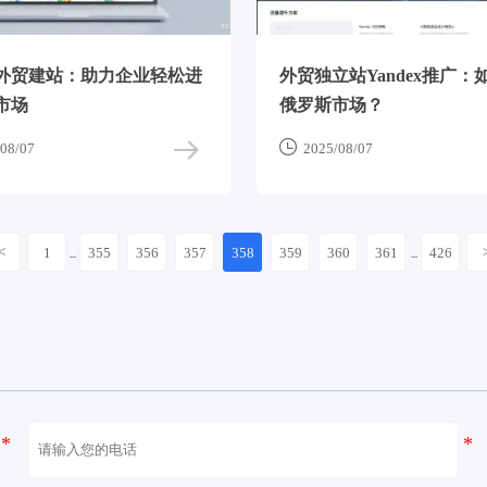
外贸建站：助力企业轻松进
外贸独立站Yandex推广：
市场
俄罗斯市场？

08/07
2025/08/07
<
1
355
356
357
358
359
360
361
426
...
...