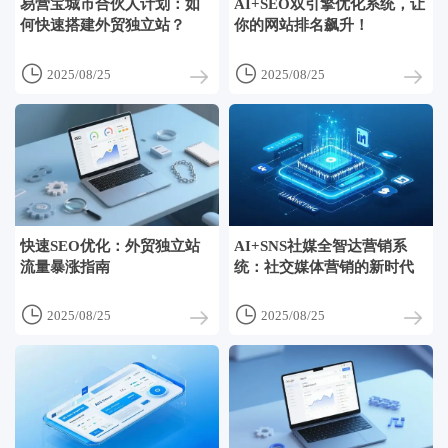
易营宝城市合伙人计划：如
AI+SEO双引擎优化系统，让
何快速搭建外贸独立站？
你的网站排名飙升！


2025/08/25
2025/08/25
快速SEO优化：外贸独立站
AI+SNS社媒全智达营销系
流量暴涨指南
统：社交媒体营销的新时代


2025/08/25
2025/08/25