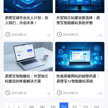
易营宝城市合伙人计划：加
外贸独立站建设新选择：易
入我们，共创未来！
营宝智能建站系统评测


2025/08/22
2025/08/22
易营宝智能建站：外贸独立
快速搭建网站的秘密武器：
站建设的终极解决方案
易营宝AI智能建站系统


2025/08/22
2025/08/22
<
1
348
349
350
351
352
353
354
...
...