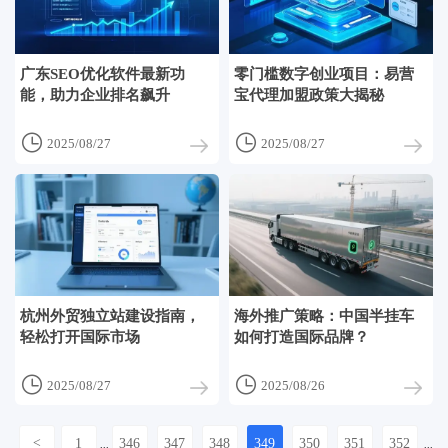
广东SEO优化软件最新功
零门槛数字创业项目：易营
能，助力企业排名飙升
宝代理加盟政策大揭秘


2025/08/27
2025/08/27
杭州外贸独立站建设指南，
海外推广策略：中国半挂车
轻松打开国际市场
如何打造国际品牌？


2025/08/27
2025/08/26
<
1
346
347
348
349
350
351
352
...
...