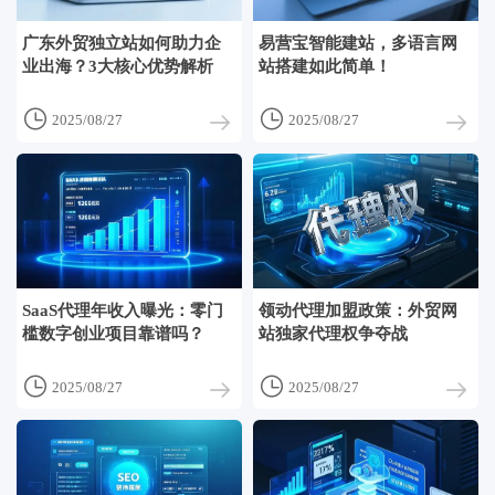
广东外贸独立站如何助力企
易营宝智能建站，多语言网
业出海？3大核心优势解析
站搭建如此简单！


2025/08/27
2025/08/27
SaaS代理年收入曝光：零门
领动代理加盟政策：外贸网
槛数字创业项目靠谱吗？
站独家代理权争夺战


2025/08/27
2025/08/27