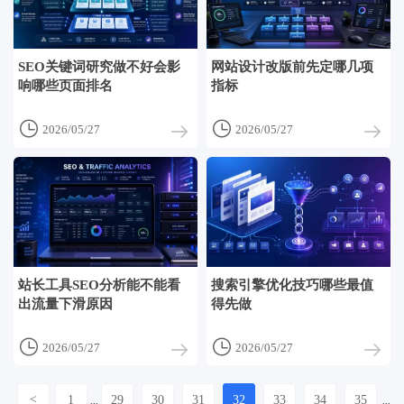
SEO关键词研究做不好会影
网站设计改版前先定哪几项
响哪些页面排名
指标


2026/05/27
2026/05/27
站长工具SEO分析能不能看
搜索引擎优化技巧哪些最值
出流量下滑原因
得先做


2026/05/27
2026/05/27
<
1
29
30
31
32
33
34
35
...
...