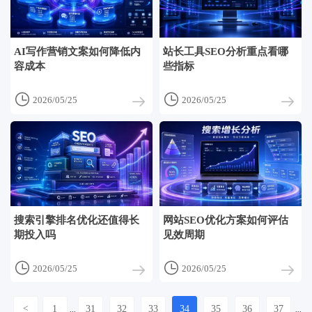
AI写作营销文案如何降低内
站长工具SEO分析重点看哪
容成本
些指标


2026/05/25
2026/05/25
搜索引擎排名优化还值得长
网站SEO优化方案如何评估
期投入吗
见效周期


2026/05/25
2026/05/25
<
1
31
32
33
34
35
36
37
...
...