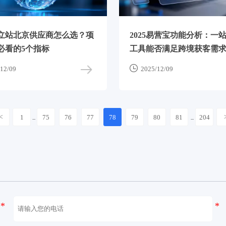
立站北京供应商怎么选？项
2025易营宝功能分析：一
必看的5个指标
工具能否满足跨境获客需

12/09
2025/12/09
<
1
75
76
77
78
79
80
81
204
...
...