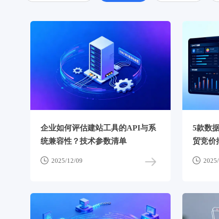
企业如何评估建站工具的API与系
5款数
统兼容性？技术参数清单
贸竞价排
一套KP


2025/12/09
2025/