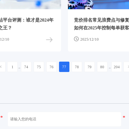
站平台评测：谁才是2024年
竞价排名常见浪费点与修
之王？
如何在2025年控制每单获

12/10
2025/12/10
<
1
74
75
76
77
78
79
80
204
...
...