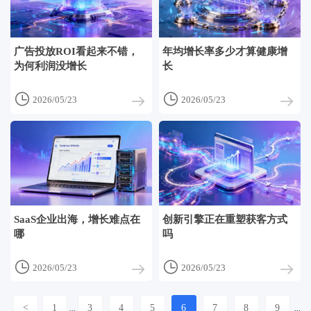
广告投放ROI看起来不错，
年均增长率多少才算健康增
为何利润没增长
长


2026/05/23
2026/05/23
SaaS企业出海，增长难点在
创新引擎正在重塑获客方式
哪
吗


2026/05/23
2026/05/23
<
1
3
4
5
6
7
8
9
...
...