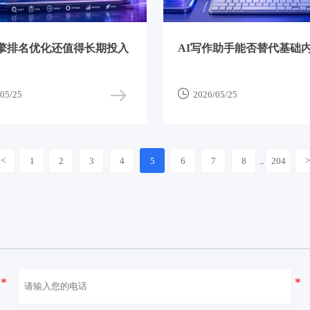
擎排名优化还值得长期投入
AI写作助手能否替代基础

05/25
2026/05/25
<
1
2
3
4
5
6
7
8
204
...