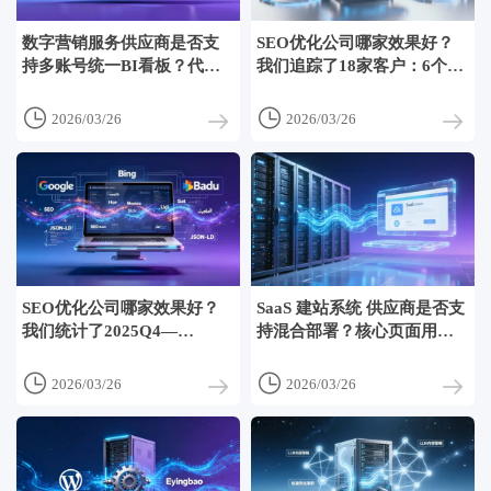
数字营销服务供应商是否支
SEO优化公司哪家效果好？
持多账号统一BI看板？代理
我们追踪了18家客户：6个月
公司整合旗下12个客户广告
内核心词进入TOP3的占比，
数据的权限隔离与自定义报
技术型公司达71%远超综合


2026/03/26
2026/03/26
表
型
SEO优化公司哪家效果好？
SaaS 建站系统 供应商是否支
我们统计了2025Q4—
持混合部署？核心页面用
2026Q1：技术驱动型公司客
SaaS托管，产品目录用自有
户自然流量平均增长39%，
服务器，API双向打通方案


2026/03/26
2026/03/26
综合服务商为22%