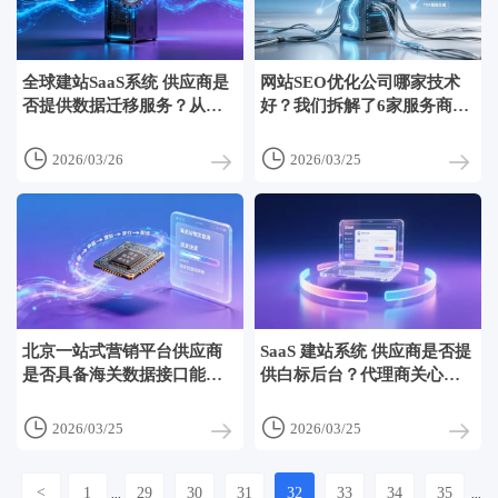
全球建站SaaS系统 供应商是
网站SEO优化公司哪家技术
否提供数据迁移服务？从
好？我们拆解了6家服务商的
WordPress迁移到Eyingbao
技术栈：是否用LLM做内容
的数据库清洗、重定向规
策略、是否自建爬虫集群


2026/03/26
2026/03/25
则、SEO权重继承方案
北京一站式营销平台供应商
SaaS 建站系统 供应商是否提
是否具备海关数据接口能
供白标后台？代理商关心的
力？报关单号自动同步至独
品牌定制权限与客户管理分
立站物流查询页的技术实现
级设置说明


2026/03/25
2026/03/25
路径
<
1
29
30
31
32
33
34
35
...
...