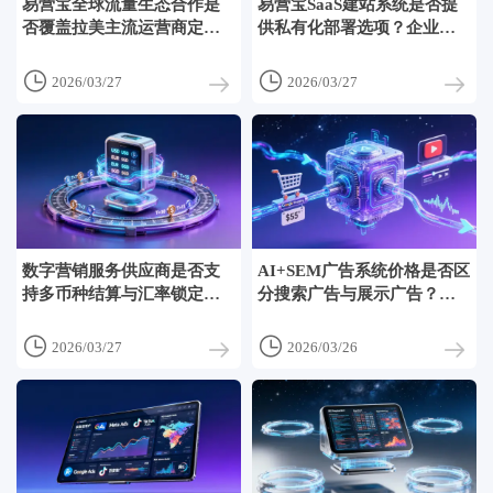
易营宝全球流量生态合作是
易营宝SaaS建站系统是否提
否覆盖拉美主流运营商定向
供私有化部署选项？企业决
流量？电信合作商分销政策
策者关注的数据主权与等保
说明
合规方案


2026/03/27
2026/03/27
数字营销服务供应商是否支
AI+SEM广告系统价格是否区
持多币种结算与汇率锁定？
分搜索广告与展示广告？
跨境企业规避汇损的3种账期
2026年AI出价策略在Google
+币种组合方案
Shopping与YouTube


2026/03/27
2026/03/26
TrueView中的收费差异