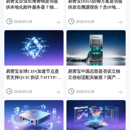
易营宝企业出海营销是否提
易营宝DDoS防御方案是否提
供本地化邮件服务器？独立
供攻击溯源报告？含IP地理
IP段与发信信誉维护机制
分布与攻击手法标记


2026/03/28
2026/03/28
易营宝全球CDN加速节点是
易营宝中国总部是否设立独
否支持QUIC协议？HTTP/3
立信创适配实验室？国产化
启用后首屏加载对比测试
中间件兼容性验证清单


2026/03/28
2026/03/28