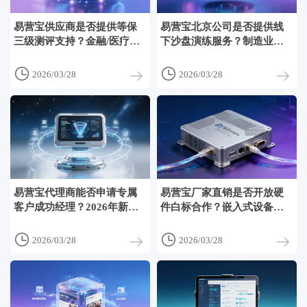
易营宝供应商是否提供等保
易营宝北京公司是否提供线
三级测评支持？金融/医疗行
下沙盘演练服务？制造业出
业客户安全加固路径
海全链路模拟推演安排


2026/03/28
2026/03/28
易营宝代理商能否申请专属
易营宝厂家直销是否开放硬
客户成功经理？2026年新增
件白标合作？嵌入式设备厂
服务商分级权益说明
商联合方案开发流程


2026/03/28
2026/03/28