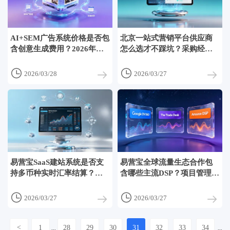
AI+SEM广告系统价格是否包
北京一站式营销平台供应商
含创意生成费用？2026年主
怎么选才不踩坑？采购经理
流平台对AI图文/视频素材的
最常忽略的4项交付能力验证
计费方式差异对比
点


2026/03/28
2026/03/27
易营宝SaaS建站系统是否支
易营宝全球流量生态合作包
持多币种实时汇率结算？跨
含哪些主流DSP？项目管理者
境B2B企业财务对账关键配置
评估媒体资源覆盖广度的方
说明
法


2026/03/27
2026/03/27
<
1
28
29
30
31
32
33
34
...
...