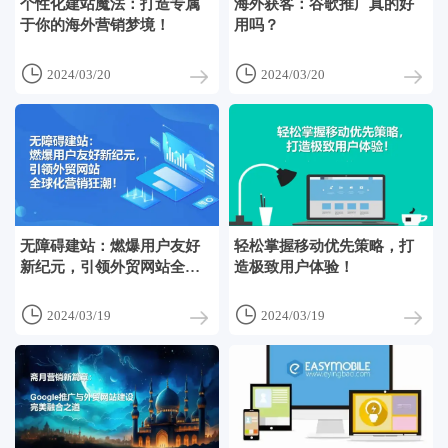
个性化建站魔法：打造专属
海外获客：谷歌推广真的好
于你的海外营销梦境！
用吗？


2024/03/20
2024/03/20
无障碍建站：燃爆用户友好
轻松掌握移动优先策略，打
新纪元，引领外贸网站全球
造极致用户体验！
化营销狂潮！


2024/03/19
2024/03/19