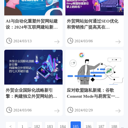
AI与自动化重塑外贸网站建
外贸网站如何通过SEO优化
设：2024年互联网建站新趋
和营销推广提高其在
势深度解析
Google、Bing等国际搜索引
擎上的排名?


2024/03/13
2024/03/06
外贸企业国际化战略新引
应对欧盟隐私新规：谷歌
擎：构建独立外贸网站的七
Consent Mode与易营宝一键
大关键价值
开启Cookie弹窗功能助力广
告主合规投放


2024/03/06
2024/02/29
<
1
182
183
184
185
186
187
188
...
...