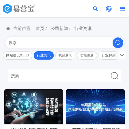




当前位置:
首页
/
公司新闻
/
行业资讯


网站建设&SEO
行业资讯
视频新闻
功能更新
行业解决方案解
