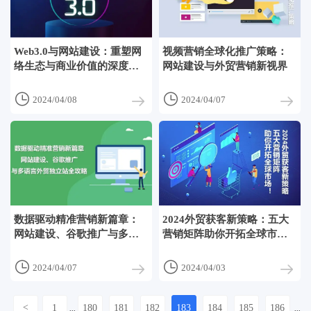
Web3.0与网站建设：重塑网
视频营销全球化推广策略：
络生态与商业价值的深度融
网站建设与外贸营销新视界
合


2024/04/08
2024/04/07
数据驱动精准营销新篇章：
2024外贸获客新策略：五大
网站建设、谷歌推广与多语
营销矩阵助你开拓全球市
言外贸独立站全攻略
场！


2024/04/07
2024/04/03
<
1
180
181
182
183
184
185
186
...
...