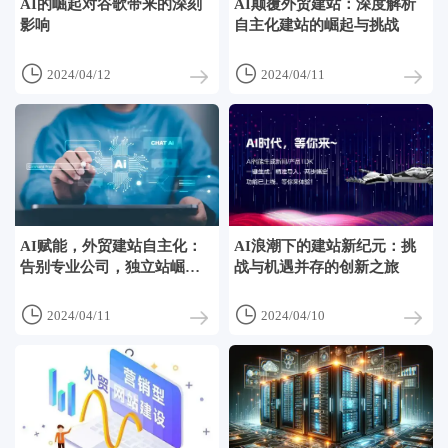
AI的崛起对谷歌带来的深刻
AI颠覆外贸建站：深度解析
影响
自主化建站的崛起与挑战


2024/04/12
2024/04/11
AI赋能，外贸建站自主化：
AI浪潮下的建站新纪元：挑
告别专业公司，独立站崛起
战与机遇并存的创新之旅
新趋势


2024/04/11
2024/04/10