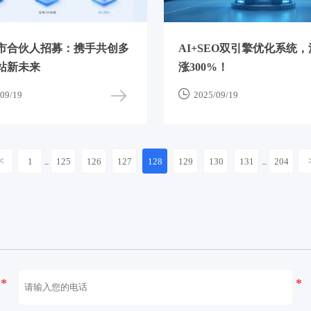
市合伙人招募：携手共创多
AI+SEO双引擎优化系统
站新未来
涨300%！

09/19
2025/09/19
<
1
125
126
127
128
129
130
131
204
...
...