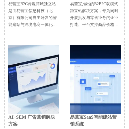
易营宝B2C跨境商城独立站
易营宝推出的B2B2C双模式
是由易营宝信息科技（北
独立站解决方案，专为同时
京）有限公司自主研发的智
开展批发与零售业务的企业
能建站与跨境电商一体化解
打造。平台支持商品价格展
决方案。系统专为中小型及
示、商品多规格管理、购物
大型出口企业打造，集“建
车与购物车弹窗、购物车总
站、运营、营销、投放、转
价计算，以及统一批量询价
化”于一体，帮助企业快速打
等功能，帮助企业以更高
造跨境电商独立站，实现品
效、更直观的方式触达B端
牌出海与全球销售增长。 平
与C端客户。通过云建站、
台支持多语言、多币种、多
大数据分析与广告智能投放
渠道营销，内置AI智能翻译
体系，助力企业打破渠道壁
与SEO优化系统，适配东南
垒，实现国内外市场拓展与
亚、欧美、拉美、中东等主
品牌价值提升。
流市场，助力中国制造企业
高效布局国际电商版图。
AI+SEM 广告营销解决
易营宝SaaS智能建站营
方案
销系统