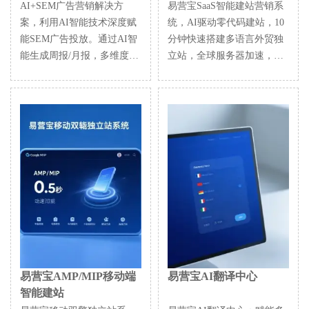
AI+SEM广告营销解决方
易营宝SaaS智能建站营销系
案，利用AI智能技术深度赋
统，AI驱动零代码建站，10
能SEM广告投放。通过AI智
分钟快速搭建多语言外贸独
能生成周报/月报，多维度呈
立站，全球服务器加速，AI
现账户数据，全面掌握广告
智能SEO优化，助力企业高
投放成效与趋势。AI精准推
效连接全球市场。技术与操
荐关键词与投放国家，智能
作的完美融合，让外贸建站
生成高转化广告语，一键启
简单到极致
动高效投放方案，助力企业
快速获客。同时，系统实时
监测核心指标，智能识别波
动异常并及时预警，保障广
告效果稳定高回报。
易营宝AMP/MIP移动端
易营宝AI翻译中心
智能建站