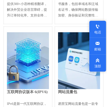
提供300+小语种精准翻译，
书服务，包括单域名和泛域
解决外贸企业语言障碍，提
名证书，确保网站数据传输
升订单转化率。支持全终端
加密、身份验证和完整性保
设备、全球语言、SEO优化
护，助力企业建立安全可信

与全渠道推广，助您轻松拓
的在线业务环境。
电话
展国际市场。

邮箱

顶部
互联网协议版本 6(IPV6)
网站流量包
IPv6是新一代互联网协议，
易营宝网站流量包是一款专