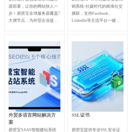
器部署，让你的网站快人一
销系统-社媒时代的精准社交
步！易营宝全球服务器覆盖7
捕获，支持Facebook、
大洲节点，为外贸企业提供
LinkedIn等主流平台一键同
高速稳定的多语言独立站部
步内容，AI智能改写贴文提
署方案，确保全球用户秒开
升适配度，24/7智能客服与
网页，提升转化率并降低运
用户画像分析，助力企业高
维成本。
效拓展全球市场。
外贸多语言网站解决方
SSL证书
案
易营宝SAAS智能建站系统
易营宝提供专业SSL安全证