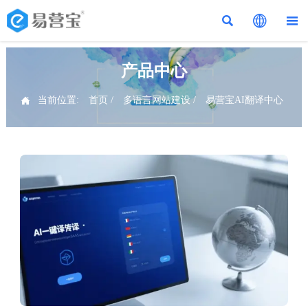



产品中心

当前位置:
首页
/
多语言网站建设
/
易营宝AI翻译中心