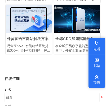
沟通，整合Google神经翻译技
易营宝全球服务器覆盖7大洲
术，一键生成多语言网站，实
节点，为外贸企业提供高速稳
现外贸独立站智能本地化，提
定的多语言独立站部署方案，
升全球市场竞争力。
确保全球用户秒开网页，提升
转化率并降低运维成本。
外贸多语言网站解决方案
全球CDN加速赋能外贸

B2B建站
易营宝SAAS智能建站系统提
在全球贸易数字化转型的大背
电话
供300+小语种精准翻译，解决
景下，外贸企业面临着跨国网
外贸企业语言障碍，提升订单
络延迟和地理信息检索

转化率。支持全终端设备、全
（GEO）差异的双重挑战。易
球语言、SEO优化与全渠道推
营宝推出的“全球CDN加速赋
邮箱
广，助您轻松拓展国际市场。
能外贸B2B建站”方案，不仅
是一项提升网页加载速度的技

术，更是结合了搜索引擎优化
在线咨询
（SEO）与GEO的系统工程。
顶部
通过在全球建立多中心边缘节
姓名
点，确保海外买家无论身处何
地，都能在瞬时打开企业官
网，极大提升了品牌的第一印
象与询盘转化率。