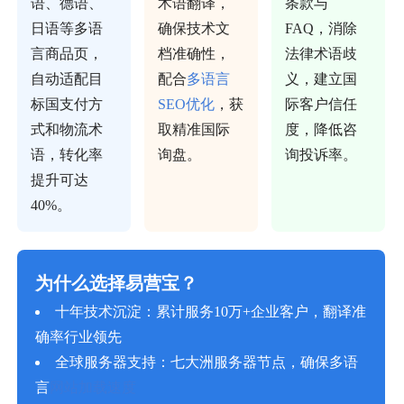
语、德语、
术语翻译，
条款与
日语等多语
确保技术文
FAQ，消除
言商品页，
档准确性，
法律术语歧
自动适配目
配合
多语言
义，建立国
标国支付方
SEO优化
，获
际客户信任
式和物流术
取精准国际
度，降低咨
语，转化率
询盘。
询投诉率。
提升可达
40%。
为什么选择易营宝？
十年技术沉淀：累计服务10万+企业客户，翻译准
确率行业领先
全球服务器支持：七大洲服务器节点，确保多语
言
网站加载速度