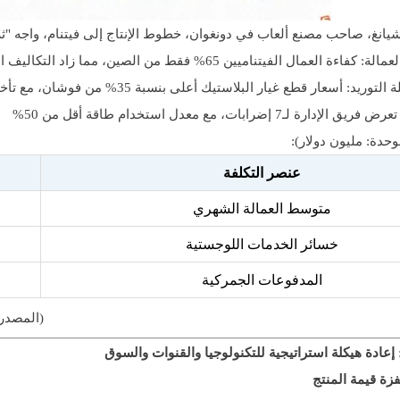
يانغ، صاحب مصنع ألعاب في دونغوان، خطوط الإنتاج إلى فيتنام، واجه "ثلا
عمال الفيتناميين 65% فقط من الصين، مما زاد التكاليف الفعلية بنسبة 20%
: أسعار قطع غيار البلاستيك أعلى بنسبة 35% من فوشان، مع تأخير التسليم أسبوعين
رة لـ7 إضرابات، مع معدل استخدام طاقة أقل من 50%
وحدة: مليون دولار):
عنصر التكلفة
متوسط العمالة الشهري
خسائر الخدمات اللوجستية
المدفوعات الجمركية
(المصدر: تقرير تقييم 2024 
عادة هيكلة استراتيجية للتكنولوجيا والقنوات والسوق
فزة قيمة المنتج