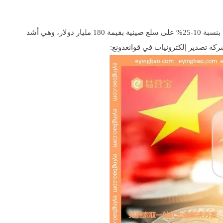
في 14 مايو 2024، أعلن مكتب الممثل التجاري الأمريكي (USTR) عن فرض رسوم جمركية بنسبة 10-25% على سلع صينية بقيمة 180 مليار دولار، وهي أشد