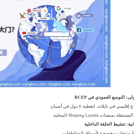
لى: التوسع العمودي في RCEP
يمي في تايلاند، لتغطية 6 دول في آسيان
 بمنصات Lazada وShopee المحلية
انية: تنشيط الحلقة الداخلية
 منتجات مخصصة لأسواق المقاطعات