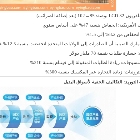
LCD 32 بوصة:
85→102 (بعد إضافة الضرائب)
ريكية: انخفاض بنسبة 47% على أساس سنوي
 من 8.2% إلى 1.5%
ية أن الصادرات إلى الولايات المتحدة انخفضت بنسبة 12.3% خلال يناير-أبريل 2024 مقارنة بالعام السابق، منها:
ة طلبات بقيمة 78 مليار دولار
وجات: زيادة الطلبات المنقولة إلى فيتنام بنسبة 210%
ونيات: زيادة التجارة عبر المكسيك بنسبة 300%
توريد: التكاليف الخفية لأسواق البديل