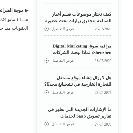
الحالية؟
▶ موجة الضرائب
كيف تختار موضوعات قسم أخبار
الصناعة لتحقيق زيارات بحث عضوية
بسهولة أكبر
العقوبات منذ حرب التجارة في 2018. تظهر دفاتر محاسبة وانغ ل
عرض التفاصيل

29-07-2026
مراقبة سوق Digital Marketing
Shenzhen: لماذا تبحث الشركات
الساعية إلى التوسع العالمي عن
عرض التفاصيل

31-07-2026
فرق نمو في شنتشن؟
هل لا يزال إنشاء موقع مستقل
للتجارة الخارجية في تشجيانغ مجديًا؟
نظرة على تغيرات الزيارات واكتساب
عرض التفاصيل

28-07-2026
العملاء
ما الإشارات الجديدة التي تظهر في
تقارير تسويق SaaS لخدمات
المؤسسات؟
عرض التفاصيل

27-07-2026