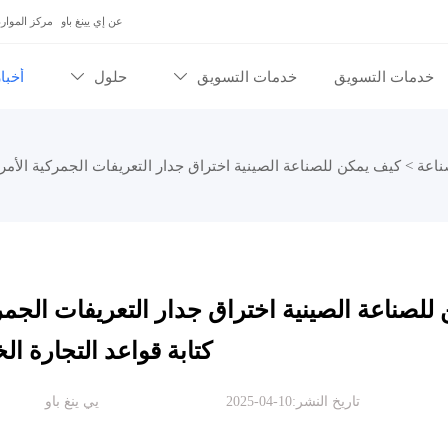
عن إي يينغ باو
مركز الموارد
خدمات التسويق
خدمات التسويق
حلول
أخبا


ناعة
>
كيف يمكن للصناعة الصينية اختراق جدار التعريفات الجمركية الأمريك
للصناعة الصينية اختراق جدار التعريفات الجمر
كتابة قواعد التجارة ال
تاريخ النشر:10-04-2025
يي ينغ باو