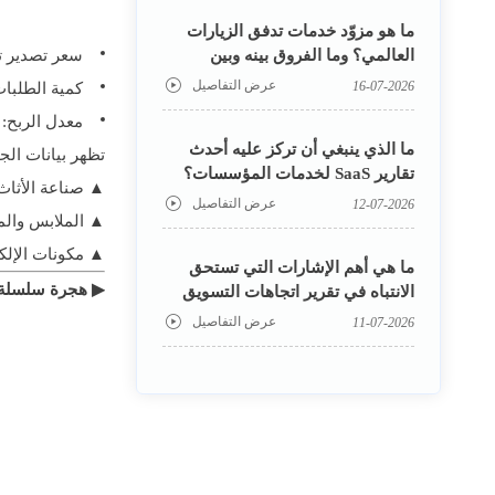
ما هو مزوّد خدمات تدفق الزيارات
العالمي؟ وما الفروق بينه وبين
سعر تصدير تلفزيون 
الوكالة الإعلانية الواحدة؟
عرض التفاصيل

16-07-2026
كمية الطلبات الأم
معدل الربح: انخفاض
ما الذي ينبغي أن تركز عليه أحدث
تظهر بيانات الجمارك الصين
تقارير SaaS لخدمات المؤسسات؟
▲ صناعة الأثاث: خسار
من معدل التجديد وتكلفة التسليم إلى
عرض التفاصيل

12-07-2026
▲ الملابس والمنس
فرص النمو في الخارج
▲ مكونات الإلكتر
ما هي أهم الإشارات التي تستحق
▶ هجرة سلسلة ال
الانتباه في تقرير اتجاهات التسويق
عبر الحدود؟ ست إشارات ينبغي
عرض التفاصيل

11-07-2026
لشركات B2B مراقبتها