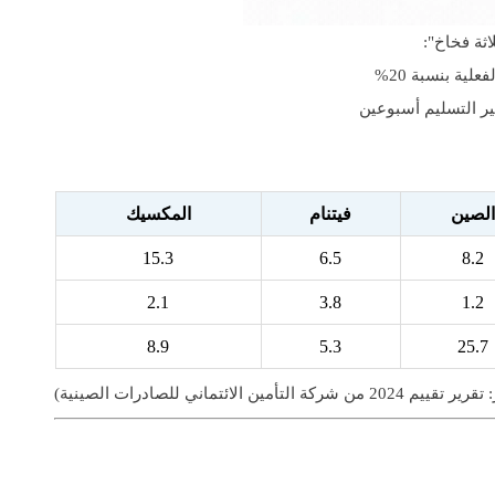
ثة فخاخ":
الصين
فيتنام
المكسيك
15.3
6.5
8.2
2.1
3.8
1.2
8.9
5.3
25.7
من شركة التأمين الائتماني للصادرات الصينية)