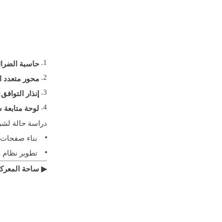
حاسبة الضرا
محور متعدد ا
إنذار التوافق:
لوحة متابعة س
دراسة حالة لش
بناء صفحات توافق FDA، مع زيادة الاستفسا
تطوير نظام VR بالعربية، مع زيادة تحويل العملاء في الشرق الأوسط 3 أضعاف
▶ ساحة المعركة 