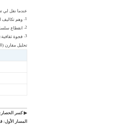
عندما نقل لي تش
وهم تكاليف العمالة: كفاءة ال
انقطاع سلسلة التوريد
فجوة ثقافية: تعرض فريق الإدا
تحليل مقارن (ال
▶ كسر الحصار: إ
المسار الأول: ق