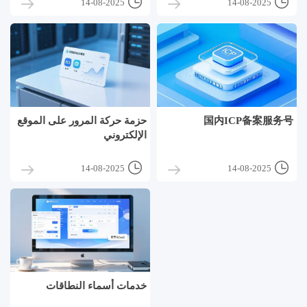


14-08-2025
14-08-2025
国内ICP备案服务号
حزمة حركة المرور على الموقع
الإلكتروني


14-08-2025
14-08-2025
خدمات أسماء النطاقات