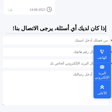

14-08-2025
إذا كان لديك أي أسئلة، يرجى الاتصال بنا!

الهاتف

البريد
الإلكتروني

الأعلى