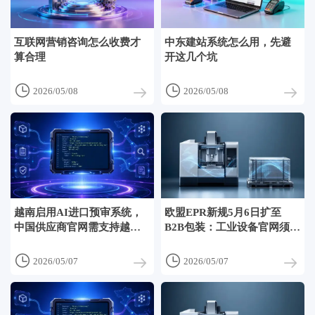
互联网营销咨询怎么收费才
中东建站系统怎么用，先避
算合理
开这几个坑


2026/05/08
2026/05/08
越南启用AI进口预审系统，
欧盟EPR新规5月6日扩至
中国供应商官网需支持越语
B2B包装：工业设备官网须集
结构化数据
成碳足迹计算器


2026/05/07
2026/05/07