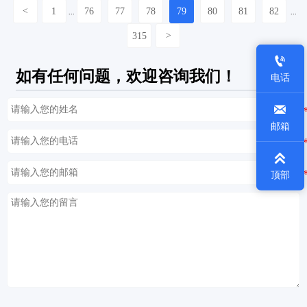
<
1
76
77
78
79
80
81
82
...
...
315
>

如有任何问题，欢迎咨询我们！
电话

邮箱

顶部