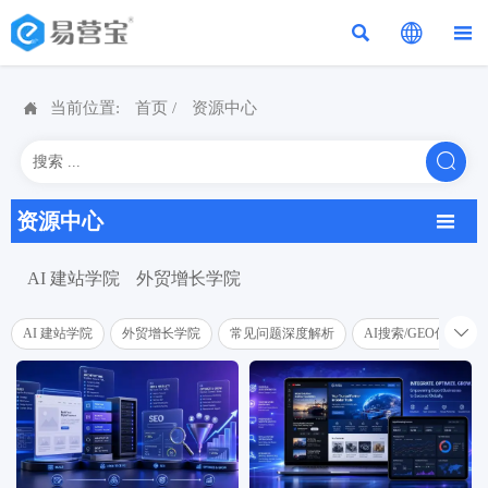




当前位置:
首页
/
资源中心

资源中心

AI 建站学院
外贸增长学院

AI 建站学院
外贸增长学院
常见问题深度解析
AI搜索/GEO优化学院