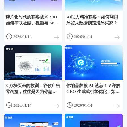
碎片化时代的获客战术：AI
AI助力精准获客：如何利用
如何串联社媒、视频与 SEO
外贸大数据锁定海外买家？
的转化闭环？


2026/01/14
2026/01/14
3 万块买来的教训：谷歌广告
你的品牌被 AI 遗忘了？详解
零询盘，往往是因为你忽略
GEO 生成式引擎优化：如何
了这 3 点
让买家搜到你？


2026/01/14
2026/01/14