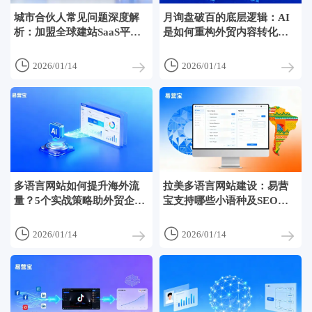
城市合伙人常见问题深度解
月询盘破百的底层逻辑：AI
析：加盟全球建站SaaS平台
是如何重构外贸内容转化漏
的风险与收益
斗的？


2026/01/14
2026/01/14
多语言网站如何提升海外流
拉美多语言网站建设：易营
量？5个实战策略助外贸企业
宝支持哪些小语种及SEO优
突破增长瓶颈
化？


2026/01/14
2026/01/14