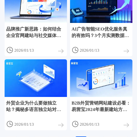
品牌推广新思路：如何结合
AI广告智能SEO优化服务真
企业官网建站与社交媒体广
的有效吗？3个月实测数据告
告投放
诉你答案


2026/01/13
2026/01/13
外贸企业为什么要做独立
B2B外贸营销网站建设必看：
站？揭秘多语言独立站对品
易营宝2024年最新建站方案
牌溢价的关键影响
对比


2026/01/13
2026/01/13