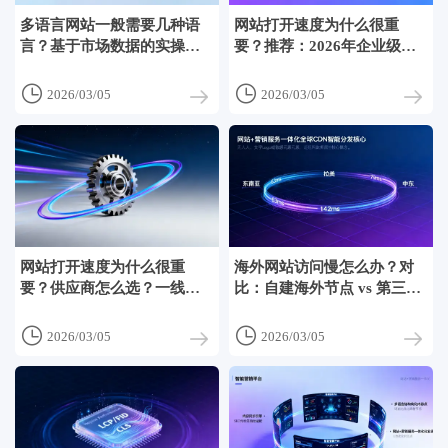
多语言网站一般需要几种语
网站打开速度为什么很重
言？基于市场数据的实操建
要？推荐：2026年企业级提
议
速组合方案——边缘计算+预
加载策略+资源懒加载落地清


2026/03/05
2026/03/05
单
网站打开速度为什么很重
海外网站访问慢怎么办？对
要？供应商怎么选？一线技
比：自建海外节点 vs 第三方
术负责人亲述：3类隐形成本
加速服务 vs 全球化CDN，在
东南亚/拉美/中东三地实测延


2026/03/05
2026/03/05
迟差异