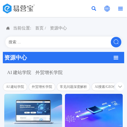




当前位置:
首页
/
资源中心

资源中心

AI 建站学院
外贸增长学院

AI 建站学院
外贸增长学院
常见问题深度解析
AI搜索/GEO优化学院