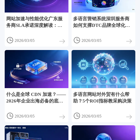
网站加速与性能优化广东服
多语言营销系统深圳服务商
务商SLA承诺深度解读：
如何支撑DTC品牌全球化？
99.95%可用性≠页面秒开，
拆解其内容同步引擎、SEO
看清‘平均响应时间’背后的抽
元标签自动适配与本地支付


2026/03/05
2026/03/05
样陷阱
网关对接逻辑
什么是全球 CDN 加速？——
多语言网站对外贸有什么帮
2026年企业出海必备的底层
助？5个ROI指标教采购决策
加速原理深度解析


2026/03/05
2026/03/05