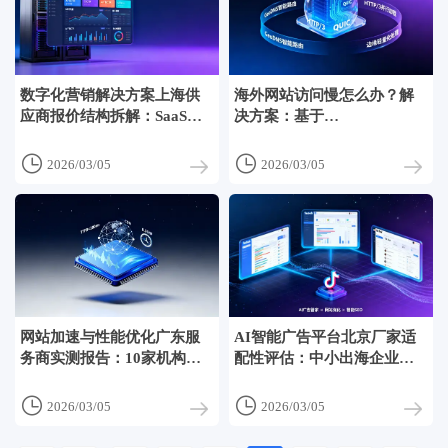
数字化营销解决方案上海供
海外网站访问慢怎么办？解
应商报价结构拆解：SaaS订
决方案：基于
阅制 vs 项目制 vs 混合计
GeoDNS+HTTP/3+QUIC的
费，哪种模式让制造业客户3
轻量级出海加速架构设计


2026/03/05
2026/03/05
年TCO降低29%？
网站加速与性能优化广东服
AI智能广告平台北京厂家适
务商实测报告：10家机构在
配性评估：中小出海企业如
TTFB<200ms达成率、CDN
何用不到5万元预算，实现
节点覆盖与售后响应时效横
Facebook+Google+TikTok三


2026/03/05
2026/03/05
向评测
端智能出价联动