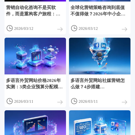
营销自动化咨询不是买软
全球化营销策略咨询到底值
件，而是重构客户旅程：杭
不值得做？2026年中小企业
州37家企业的落地踩坑实录
真实ROI测算对比


2026/03/12
2026/03/12
多语言外贸网站价格2026年
多语言外贸网站社媒营销怎
实测：3类企业预算分配模型
么做？4步搭建
对比
Facebook+LinkedIn双平台自
动化漏斗


2026/03/11
2026/03/11