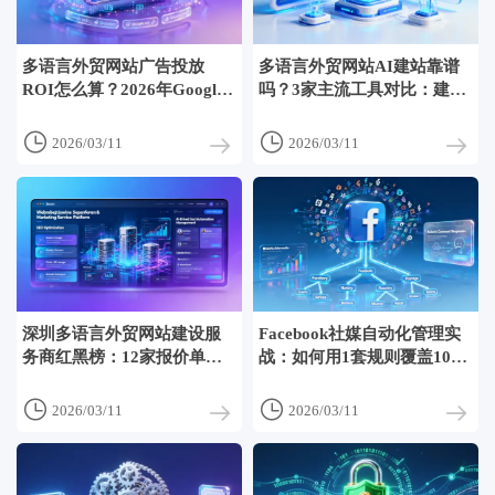
多语言外贸网站广告投放
多语言外贸网站AI建站靠谱
ROI怎么算？2026年Google
吗？3家主流工具对比：建站
Ads+Meta双渠道成本效益拆
速度/多语准确率/人工干预率
解


2026/03/11
2026/03/11
深圳多语言外贸网站建设服
Facebook社媒自动化管理实
务商红黑榜：12家报价单横
战：如何用1套规则覆盖10国
向分析
语言帖文+评论响应？


2026/03/11
2026/03/11