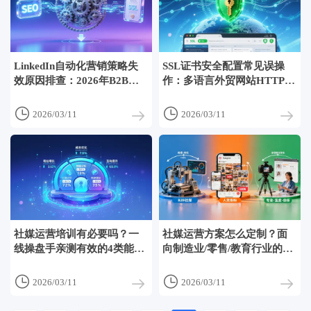
LinkedIn自动化营销策略失
SSL证书安全配置常见误操
效原因排查：2026年B2B触
作：多语言外贸网站HTTPS
达率下降的4个技术盲区
未生效的7种隐蔽原因


2026/03/11
2026/03/11
社媒运营培训有必要吗？一
社媒运营方案怎么定制？面
线操盘手亲测有效的4类能力
向制造业/零售/教育行业的3
提升模块拆解
套差异化框架


2026/03/11
2026/03/11