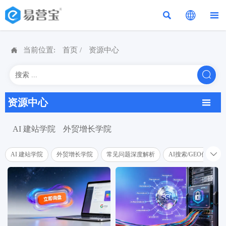




当前位置:
首页
/
资源中心

资源中心

AI 建站学院
外贸增长学院

AI 建站学院
外贸增长学院
常见问题深度解析
AI搜索/GEO优化学院