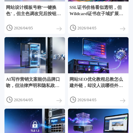
网站设计模板号称‘一键换
SSL证书价格看似透明，但
色’，但主色调改完后按钮文
Wildcard证书在子域扩展时
字反而看不见了
可能触发额外计费


2026/04/05
2026/04/05
AI写作营销文案能仿品牌口
网站SEO优化教程总教怎么
吻，但法律声明和隐私政策
建外链，却没人说哪些外链
敢交由AI生成吗？
该主动断开


2026/04/05
2026/04/05