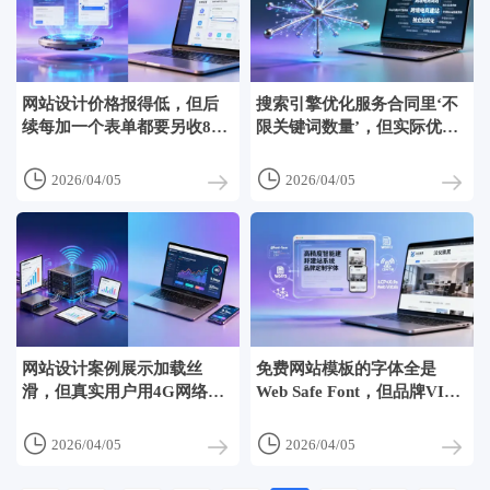
网站设计价格报得低，但后
搜索引擎优化服务合同里‘不
续每加一个表单都要另收800
限关键词数量’，但实际优化
元？
词根不超过5个


2026/04/05
2026/04/05
网站设计案例展示加载丝
免费网站模板的字体全是
滑，但真实用户用4G网络打
Web Safe Font，但品牌VI指
开要等5秒
定字体根本加载不了


2026/04/05
2026/04/05