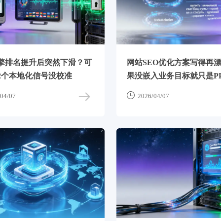
擎排名提升后突然下滑？可
网站SEO优化方案写得再
2个本地化信号没校准
果没嵌入业务目标就只是P

04/07
2026/04/07