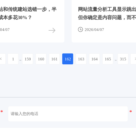
站和传统建站选错一步，半
网站流量分析工具显示跳
成本多花30%？
但你确定是内容问题，而
速度拖累？

04/07
2026/04/07
<
1
159
160
161
162
163
164
165
315
...
...