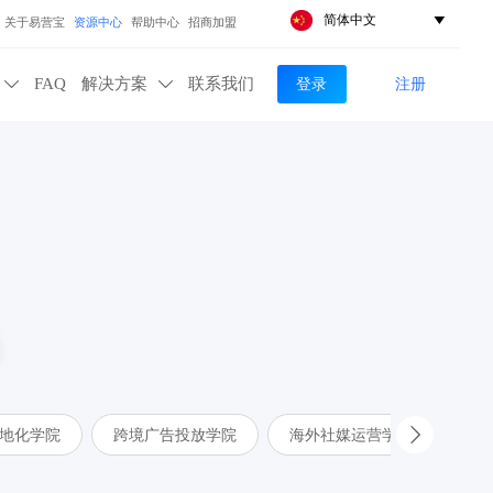
简体中文

关于易营宝
资源中心
帮助中心
招商加盟
登录
注册
FAQ
解决方案
联系我们


地化学院
跨境广告投放学院
海外社媒运营学院
A
