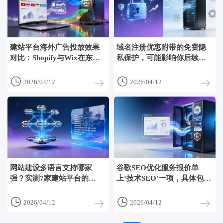
建站平台海外广告投放效果
域名注册优惠附带的免费隐
对比：Shopify与Wix在东南
私保护，可能影响你后续做
亚市场的CTR差距有多大？
ICP备案材料一致性


2026/04/12
2026/04/12
网站建设多语言支持哪家
谷歌SEO优化服务报价单
强？实测7家建站平台的
上‘技术SEO’一项，具体包含
hreflang标签自动生成准确率
多少项可验证动作？


2026/04/12
2026/04/12