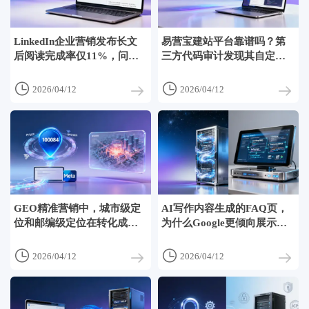
LinkedIn企业营销发布长文
易营宝建站平台靠谱吗？第
后阅读完成率仅11%，问题
三方代码审计发现其自定义
出在段落间距设置
JS注入存在跨域风险


2026/04/12
2026/04/12
GEO精准营销中，城市级定
AI写作内容生成的FAQ页，
位和邮编级定位在转化成本
为什么Google更倾向展示竞
上相差多少？实测数据
品而跳过你的？


2026/04/12
2026/04/12