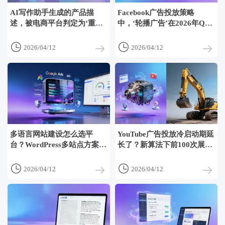
AI写作助手生成的产品描
Facebook广告投放策略
述，被电商平台判定为‘重复
中，‘轮播广告’在2026年Q1
内容’的3个文本特征
的平均停留时长反超单图广
告


2026/04/12
2026/04/12
多语言网站建设怎么选平
YouTube广告投放冷启动期延
台？WordPress多站点方案和
长了？新算法下前100次展示
SaaS建站的维护成本差在
的完播率权重显著提高
哪？


2026/04/12
2026/04/12