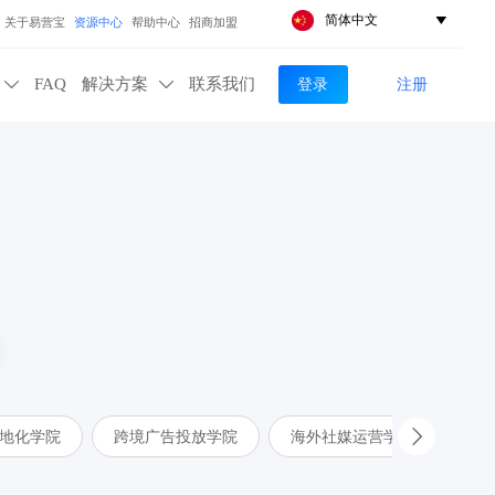
简体中文

关于易营宝
资源中心
帮助中心
招商加盟
登录
注册
FAQ
解决方案
联系我们


地化学院
跨境广告投放学院
海外社媒运营学院
A
