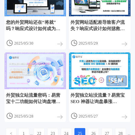
您的外贸网站还在“将就”
外贸网站适配差导致客户流
吗？响应式设计如何成为
失？响应式设计如何拯救你
2025年精准拓客的王牌？
的独立站？


2025/05/30
2025/05/29
外贸独立站流量密码：易营
外贸独立站没流量？易营宝
宝十二功能如何让询盘增长
SEO 神器让询盘暴涨
200%？
300%！


2025/05/28
2025/05/27
<
1
22
23
24
25
26
27
28
...
...