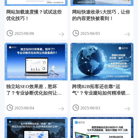
网站加载速度慢？试试这些
网站快速收录5大技巧，让你
优化技巧！
的内容更快被看到！


2025/06/06
2025/06/05
独立站SEO效果差，愁坏
跨境B2B拓客还在靠“运
了？专业诊断优化如何让询
气”？专业建站如何精准锁定
盘量飙升？
全球批发商？


2025/06/04
2025/06/03